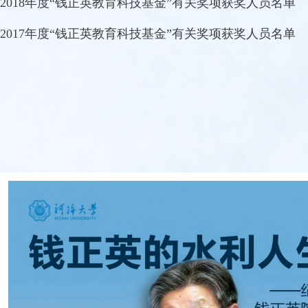
2018年度“钱正英教育科技基金”有关奖项获奖人员名单
2017年度“钱正英教育科技基金”有关奖项获奖人员名单