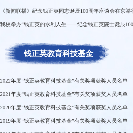
《新闻联播》纪念钱正英同志诞辰100周年座谈会在京举行 
我校举办“钱正英的水利人生——纪念钱正英院士诞辰100周年
钱正英教育科技基金
2022年度“钱正英教育科技基金”有关奖项获奖人员名单
2021年度“钱正英教育科技基金”有关奖项获奖人员名单
2020年度“钱正英教育科技基金”有关奖项获奖人员名单
2019年度“钱正英教育科技基金”有关奖项获奖人员名单