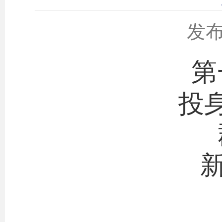
发布
第
投