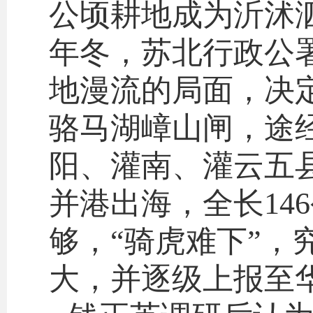
公顷耕地成为沂沭泗
年冬，苏北行政公
地漫流的局面，决
骆马湖嶂山闸，途
阳、灌南、灌云五
并港出海，全长14
够，“骑虎难下”
大，并逐级上报至