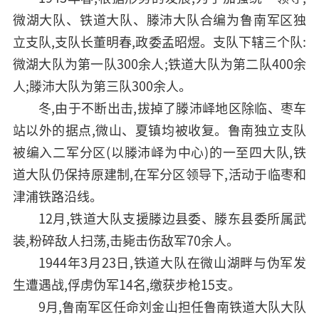
微湖大队、铁道大队、滕沛大队合编为鲁南军区独
立支队,支队长董明春,政委孟昭煜。支队下辖三个队:
微湖大队为第一队300余人;铁道大队为第二队400余
人;滕沛大队为第三队300余人。
冬,由于不断出击,拔掉了滕沛峄地区除临、枣车
站以外的据点,微山、夏镇均被收复。鲁南独立支队
被编入二军分区(以滕沛峄为中心)的一至四大队,铁
道大队仍保持原建制,在军分区领导下,活动于临枣和
津浦铁路沿线。
12月,铁道大队支援滕边县委、滕东县委所属武
装,粉碎敌人扫荡,击毙击伤敌军70余人。
1944年3月23日,铁道大队在微山湖畔与伪军发
生遭遇战,俘虏伪军14名,缴获步枪15支。
9月,鲁南军区任命刘金山担任鲁南铁道大队大队