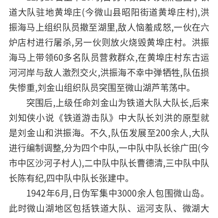
道大队驻地黄埠庄(今微山县昭阳街道黄埠庄村),洪
振海马上组织队员撤至湖里,敌人恼羞成怒,一伙在六
炉店村进行屠杀,另一伙则放火烧毁黄埠庄村。洪振
海马上带领60多名队员营救群众,在黄埠庄村东古运
河河岸与敌人激烈交火,洪振海不幸中弹牺牲,队伍损
失惨重,刘金山组织队员突围至微山湖芦苇荡中。
突围后,上级任命刘金山为铁道大队大队长,后来
刘知侠小说《铁道游击队》中大队长刘洪的原型就
是刘金山和洪振海。不久,队伍发展至200余人,大队
进行编制调整,分为四个中队,一中队中队长徐广田(今
市中区沙河子村人),二中队中队长曹德清,三中队中队
长陈有纪,四中队中队长张建中。
1942年6月,日伪军集中3000余人包围微山岛。
此时微山湖地区包括铁道大队、运河支队、微湖大