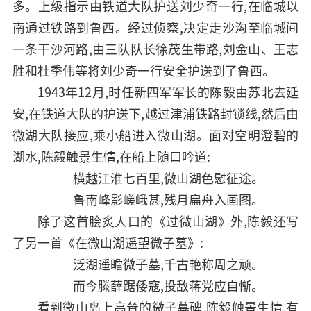
多。上级指示由铁道大队护送刘少奇一行,在临城以
南通过铁路到鲁西。经过侦察,决定走沙沟至临城间
一条干沙河路,由三队队长徐茂生带路,刘金山、王志
胜和杜季伟等将刘少奇一行安全护送到了鲁西。
1943年12月,时任新四军军长的陈毅由苏北去延
安,在铁道大队的护送下,越过津浦铁路封锁线,然后由
微湖大队接应,乘小船进入微山湖。面对空明澄碧的
湖水,陈毅触景生情,在船上随口吟道:
横越江淮七百里,微山湖色慰征途。
鲁南峰影嵯峨甚,残月扁舟入画图。
除了这首脍炙人口的《过微山湖》外,陈毅还写
了另一首《在微山湖遥望微子墓》:
泛湖遥瞻微子墓,千古艳称周之顽。
而今滕薛踞倭寇,投敌蒋党应自惭。
看到微山岛上高耸的微子墓碑,陈毅触景生情,有