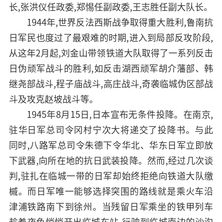
长,张洪仪任政委,郑惕任副政委,王志胜任副大队长。
1944年,世界反法西斯战争取得重大胜利,鲁南抗
日军民也度过了最艰难的时期,进入到局部反攻阶段,
从这年2月起,刘金山带领铁道大队取得了一系列反击
日伪顽军战斗的胜利,如反击湖西顽军胡介藩部、韩
继尧部战斗,程子庙战斗,高庄战斗,奇袭临城伪区部战
斗及攻克赵坡战斗等。
1945年8月15日,日本宣布无条件投降。在南京,
驻华日军总司令冈村宁次大将递交了投降书。与此
同时,八路军总司令朱德下令华北、华东日军立即放
下武器,向所在地的抗日武装投降。然而,经过几次谈
判,驻扎在临城一带的日军却始终拒绝向铁道大队缴
槭。而日军唯一能够选择突围的路线就是乘火车沿
津浦铁路南下到徐州。当残留日军乘坐的铁甲列车