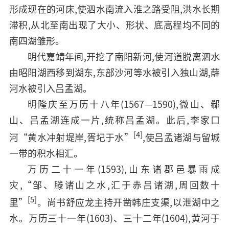
形成现在的河床,使泗水南流入淮之路受阻,洪水长期
滞积,从北至南出现了大小、形状、底高程均不同的
南四湖雏形。
明代嘉靖年间,开挖了南阳新河,使河道脱离泗水
由昭阳湖西移到湖东,东部沙河等水被引入独山湖,薛
河水被引入吕孟湖。
明隆庆至万历十八年(1567—1590),微山、郗
山、吕孟湖连成一片,统称吕孟湖。此后,李家口
[4]
河“黄水冲射堤岸,胥圮于水”
,使吕孟诸湖与留城
一带的积水相汇。
万历二十一年(1593),山东诸郡邑暴雨成
灾,“邹、滕诸山之水,汇于赤吕诸湖,周回数十
[5]
里”
。尚书舒应龙主持开凿韩庄支渠,以泄湖中之
水。万历三十一年(1603)、三十二年(1604),黄河于