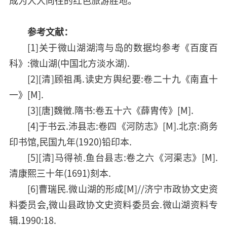
成为人人向往的红色旅游胜地。
参考文献：
[1]关于微山湖湖湾与岛的数据均参考《百度百
科》:微山湖(中国北方淡水湖).
[2][清]顾祖禹.读史方舆纪要:卷二十九《南直十
一》[M].
[3][唐]魏徵.隋书:卷五十六《薛胄传》[M].
[4]于书云.沛县志:卷四《河防志》[M].北京:商务
印书馆,民国九年(1920)铅印本.
[5][清]马得祯.鱼台县志:卷之六《河渠志》[M].
清康熙三十年(1691)刻本.
[6]曹瑞民.微山湖的形成[M]//济宁市政协文史资
料委员会,微山县政协文史资料委员会.微山湖资料专
辑.1990:18.