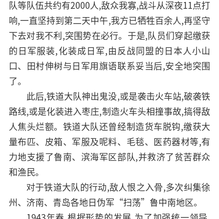
队等队伍共约有2000人,敌众我寡,战斗从深夜11点打
响,一直坚持到第二天中午,我方已牺牲百余人,再坚守
下去对我不利,突围势在必行。于是,队员们穿起缴获
的日军服装,化装成日军,由反战同盟的日本人小山
口、田村伸树与日军用旗语联系妥当后,安全地突围
了。
此后,铁道大队神出鬼没,或是袭击火车站,破袭铁
路线,或是化装进入枣庄,制造火车头相撞事故,搞得敌
人焦头烂额。铁道大队还曾经制造货车脱钩,缴获大
量布匹、皮箱、军服及呢料、毛毯、医药器材等,有
力地支援了鲁南、滨海军区部队,并救济了贫苦群众
和渔民。
对于铁道大队的行动,敌人恨之入骨,多次纠集徐
州、济南、青岛各地日伪军“扫荡”鲁中南地区。
1943年春,根据形势的发展,为了加强统一领导,