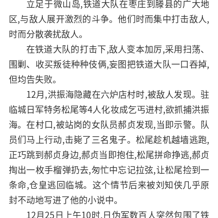
立足于微山岛,铁道大队在枣庄到滕县的广大地
区,与敌人展开激烈的斗争。他们时而集中打击敌人,
时而分散袭扰敌人。
在铁道大队的打击下,敌人变本加厉,采用扫荡、
围剿、收买叛徒种种伎俩,妄图把铁道大队一口吞掉,
但均告失败。
12月,洪振海隐藏在六炉店村时,被敌人发现。驻
临城日军特务松尾等4人化妆成乞丐进村,欲抓捕洪振
海。在村口,被站岗的女队员郝贞发现,当即示警。队
员们马上行动,击毙了三名鬼子。松尾趁机越墙逃跑,
正巧跳到郝贞身边,郝贞当即抱住,松尾拼命挣逃,郝贞
掏出一枚手榴弹扔去,匆忙中忘记拉弦,让松尾捡到一
条命,仓皇逃回临城。这个情节后来被刘知侠几乎原
封不动地写进了他的小说中。
12月25日上午10时,日伪军数百人突然包围了铁