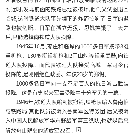
趁着夜色悄悄开出临城车站,行驶到临城南边的沙沟
附近时,发现前面的铁路已经被破坏,他们又试图退回
临城,这时铁道大队事先埋下的炸药拉响了,日军的退
路也被切断。日军在孤立无援、忍饥挨饿了三天之
后,只能选择向铁道大队投降。
1945年10月,枣庄和临城的1000多日军携带8挺
重机枪、130多挺轻机枪和2门山炮等轻重武器,向铁
道大队投降。而代表铁道大队接受临城日军司令官
投降的,是刚刚继任政委、年仅23岁的郑惕。
1000多名日军向一支不足百人的抗日游击武装
投降。这是有史以来军事受降中十分罕见的一幕。
1946年,铁道大队编制被撤销,短枪队编入鲁南临
枣铁路局,其他队员被编入鲁南军区特务团,后又被编
入中国人民解放军华东野战军第三纵队,也就是后来
[7]
解放舟山群岛的解放军22军。