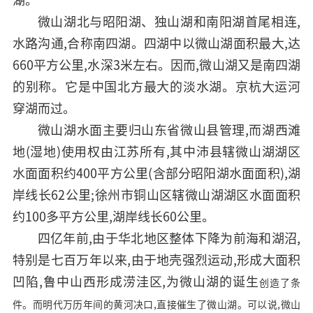
微山湖北与昭阳湖、独山湖和南阳湖首尾相连,
水路沟通,合称南四湖。四湖中以微山湖面积最大,达
660平方公里,水深3米左右。因而,微山湖又是南四湖
的别称。它是中国北方最大的淡水湖。京杭大运河
穿湖而过。
微山湖水面主要归山东省微山县管理,而湖西滩
地(湿地)使用权由江苏所有,其中沛县辖微山湖湖区
水面面积约400平方公里(含部分昭阳湖水面面积),湖
岸线长62公里;徐州市铜山区辖微山湖湖区水面面积
约100多平方公里,湖岸线长60公里。
四亿年前,由于华北地区整体下降为前海和湖沼,
特别是七百万年以来,由于地壳强烈运动,形成大面积
凹陷,鲁中山西形成涝洼区,为微山湖的诞生
创造了条
件。而明代万历年间的黄河决口,直接催生了微山湖。可以说,微山