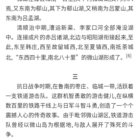
焉,又东南为郗山,其下为郗山湖,又稍南为吕蒙山,其
东南为吕孟湖。
清顺治中期,漕运新渠、李家口河全部淹没湖
中。连接成片的赤吕诸湖,北边与昭阳湖衔接起来,至
此,东至韩庄,西至故留城西,北至夏镇西,南抵茶城
[6]
北,“东西四十里,南北八十里”的微山湖形成了。
三
抗日战争时期,在鲁南的枣庄、临城一带,活跃着
一支铁道游击队。这群机智勇敢的游击健儿,在纵横
数百里的铁路干线上与日军斗智斗勇,创造了一个个
震撼人心的传奇故事。由于毗邻微山湖区,铁道游击
队曾经以微山岛为根据地,与敌人展开了殊死的斗
争。