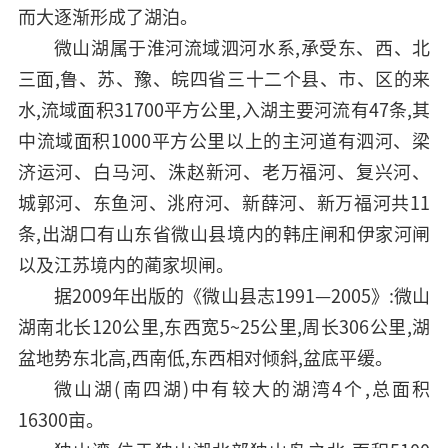
而大逐渐形成了湖泊。
微山湖属于淮河流域泗河水系,承受东、西、北
三面,鲁、苏、豫、皖四省三十二个县、市、区的来
水,流域面积31700平方公里,入湖主要河流有47条,其
中流域面积1000平方公里以上的主河道有泗河、梁
济运河、白马河、洙赵新河、老万福河、复兴河、
城郭河、东鱼河、洮府河、新薛河、新万福河共11
条,出湖口有山东省微山县境内的韩庄闸和伊家河闸
以及江苏境内的蔺家坝闸。
据2009年出版的《微山县志1991—2005》:微山
湖南北长120公里,东西宽5~25公里,周长306公里,湖
盆地势东北高,西南低,东西相对倾斜,盆底平缓。
微山湖(南四湖)中有较大的湖湾4个,总面积
16300亩。