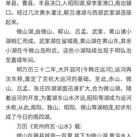
单县、曹县、丰县决口,入昭阳湖,穿李家港口,南出镇
口。经过几次黄水灌注,郗吕诸湖与西部武家湖连接
起来。
微山湖,由微山、郗山、吕孟、武家、黄山诸小
湖相汇而成。武家湖在留城南,黄山湖在黄山东,其余
小湖在今微山岛附近。这些小湖陆续出现于明弘治
至嘉靖年间。
明万历三十二年,大开洄河(今韩庄运河),运河再
次东移,奠定了京杭大运河的基础。至此,赤山、微
山、吕孟、张庄四湖湖面迅速扩大,合为微山湖。随
着运河的开发,为蓄湖东山水济运,昭阳等湖成为运河
水柜,从此,南阳、独山、昭阳、微山等湖相连,初步形
成了今日的南四湖。
万历《兖州府志·山水》载:
微山在滕县城南一百里,其下为微山湖,黄沟水入