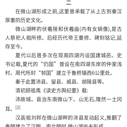
二
在微山湖形成之前,这里曾承载了从上古到秦汉
厚重的历史文化。
微山湖畔的伏羲陵和伏羲庙(内有女娲像),是古
人祭祀人祖所修。后经历代帝王重修、碑刻铭记,延
存至今。
夏代以后曾多次在现南四湖内设国建城邑。史
书记载,夏代的“仍国”曾设在南四湖东岸的仲家浅
村。周代所封“邿国”建立于鲁桥镇西6公里处。
秦于此置沛县、留县、戚县、胡陵县等。
清初顾祖禹《读史方舆纪要》载:
沛故城。县治东南微山下。山无石,隆然一土冈
[2]
耳。
汉高祖刘邦在微山湖畔的沛县发动起义,推翻了
秦朝建立了汉朝。南北朝时,微山湖尚未形成。