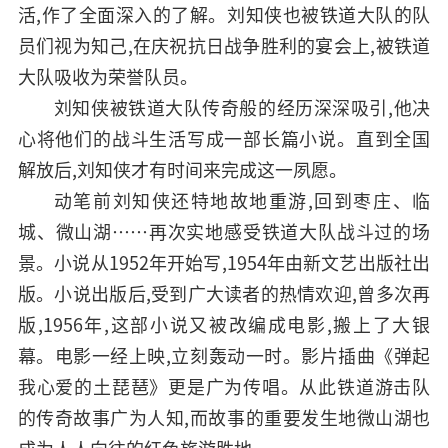
活,作了全面深入的了解。刘知侠也被铁道大队的队
员们视为知己,在庆祝抗日战争胜利的宴会上,被铁道
大队吸收为荣誉队员。
刘知侠被铁道大队传奇般的经历深深吸引,他决
心将他们的战斗生活写成一部长篇小说。直到全国
解放后,刘知侠才有时间来完成这一夙愿。
动笔前刘知侠还特地故地重游,回到枣庄、临
城、微山湖……再次实地感受铁道大队战斗过的场
景。小说从1952年开始写,1954年由新文艺出版社出
版。小说出版后,受到广大读者的热情欢迎,曾多次再
版,1956年,这部小说又被改编成电影,搬上了大银
幕。电影一经上映,立刻轰动一时。影片插曲《弹起
我心爱的土琵琶》更是广为传唱。从此铁道游击队
的传奇故事广为人知,而故事的重要发生地微山湖也