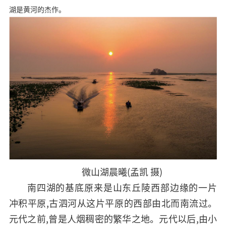
湖是黄河的杰作。
微山湖晨曦(孟凯 摄)
南四湖的基底原来是山东丘陵西部边缘的一片
冲积平原,古泗河从这片平原的西部由北而南流过。
元代之前,曾是人烟稠密的繁华之地。元代以后,由小