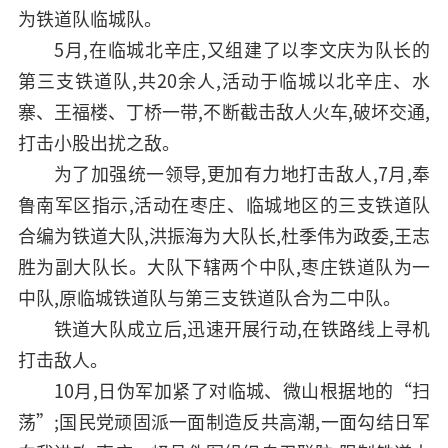
为铁道队临城队。
5月,在临城北辛庄,又组建了以李文庆为队长的
第三支铁道队,共20余人,活动于临城以北辛庄、水
寨、王福楼、丁桥一带,不断截击敌人火车,破坏交通,
打击小股出扰之敌。
为了加强统一领导,更加有力地打击敌人,7月,奉
鲁南军区指示,活动在枣庄、临城地区的三支铁道队
合编为铁道大队,洪振海为大队长,杜季伟为政委,王志
胜为副大队长。大队下辖两个中队,枣庄铁道队为一
中队,原临城铁道队与第三支铁道队合为二中队。
铁道大队成立后,迅速开展行动,在铁路线上寻机
打击敌人。
10月,日伪军加紧了对临城、微山根据地的“扫
荡”;国民党顽固派一面制造反共高潮,一面勾结日军