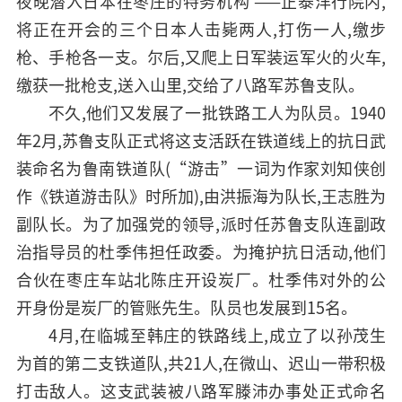
夜晚潜入日本在枣庄的特务机构 ——正泰洋行院内,
将正在开会的三个日本人击毙两人,打伤一人,缴步
枪、手枪各一支。尔后,又爬上日军装运军火的火车,
缴获一批枪支,送入山里,交给了八路军苏鲁支队。
不久,他们又发展了一批铁路工人为队员。1940
年2月,苏鲁支队正式将这支活跃在铁道线上的抗日武
装命名为鲁南铁道队(“游击”一词为作家刘知侠创
作《铁道游击队》时所加),由洪振海为队长,王志胜为
副队长。为了加强党的领导,派时任苏鲁支队连副政
治指导员的杜季伟担任政委。为掩护抗日活动,他们
合伙在枣庄车站北陈庄开设炭厂。杜季伟对外的公
开身份是炭厂的管账先生。队员也发展到15名。
4月,在临城至韩庄的铁路线上,成立了以孙茂生
为首的第二支铁道队,共21人,在微山、迟山一带积极
打击敌人。这支武装被八路军滕沛办事处正式命名