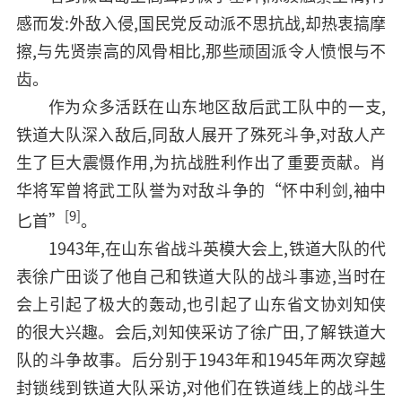
感而发:外敌入侵,国民党反动派不思抗战,却热衷搞摩
擦,与先贤崇高的风骨相比,那些顽固派令人愤恨与不
齿。
作为众多活跃在山东地区敌后武工队中的一支,
铁道大队深入敌后,同敌人展开了殊死斗争,对敌人产
生了巨大震慑作用,为抗战胜利作出了重要贡献。肖
华将军曾将武工队誉为对敌斗争的“怀中利剑,袖中
[9]
匕首”
。
1943年,在山东省战斗英模大会上,铁道大队的代
表徐广田谈了他自己和铁道大队的战斗事迹,当时在
会上引起了极大的轰动,也引起了山东省文协刘知侠
的很大兴趣。会后,刘知侠采访了徐广田,了解铁道大
队的斗争故事。后分别于1943年和1945年两次穿越
封锁线到铁道大队采访,对他们在铁道线上的战斗生