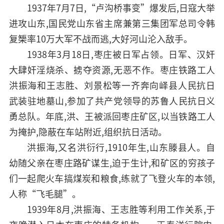
1937年7月7日,“卢沟桥事变”爆发后,日寇大举
进攻山东,国民党山东省主席兼第三集团军总司令韩
复榘率10万大军不战而逃,大好河山沦入敌手。
1938年3月18日,枣庄被日军占领。日军、汉奸
大肆奸淫烧杀、掳夺资源,无恶不作。枣庄铁路工人
洪振海和王志胜、刘景松等一齐奔向峄县人民抗日
武装驻地墓山,参加了共产党领导的苏鲁人民抗日义
勇总队。年底,洪、王被派回枣庄矿区,以当铁路工人
为掩护,隐蔽在车站附近,组织抗日活动。
洪振海,又名洪衍行,1910年生,山东滕县人。自
幼随父亲在枣庄路矿谋生,迫于生计,和矿区的穷孩子
们一起爬火车搞煤炭和粮食,练就了飞登火车的本领,
人称“飞毛腿”。
1939年8月,洪振海、王志胜等利用工作关系,于