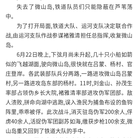
失去了微山岛,铁道队员们只能隐蔽在芦苇荡
中。
为了打开局面,铁道大队、运河支队决定联合作
战,由运河支队作战参谋褚雅清担任总指挥,收复微山
岛。
6月22日晚上,下弦月尚未升起,几十只小船如箭
似的飞越湖面,驶向微山岛,很快就在吕蒙、杨村、官
庄登岸。各武装部队兵分两路,一路进攻微山岛吕蒙
村,另一路进攻岛东部的杨村。11时,刘金山、孙茂生
率部占领伪乡长大院,褚雅清率部进攻伪军团部。敌
人溃败,拼命向湖中逃跑,误入渔民为捕鱼布设的鱼钩
阵里,乖乖被俘。此次战斗,消灭驻岛伪军200余人,俘
虏40余人,活捉伪军团副苏如海,缴获步枪100余支,微
山岛重又回到了铁道大队的手中。