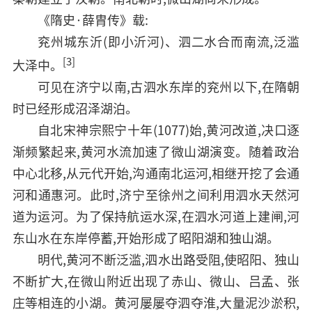
《隋史·薛胄传》载:
兖州城东沂(即小沂河)、泗二水合而南流,泛滥
[3]
大泽中。
可见在济宁以南,古泗水东岸的兖州以下,在隋朝
时已经形成沼泽湖泊。
自北宋神宗熙宁十年(1077)始,黄河改道,决口逐
渐频繁起来,黄河水流加速了微山湖演变。随着政治
中心北移,从元代开始,沟通南北运河,相继开挖了会通
河和通惠河。此时,济宁至徐州之间利用泗水天然河
道为运河。为了保持航运水深,在泗水河道上建闸,河
东山水在东岸停蓄,开始形成了昭阳湖和独山湖。
明代,黄河不断泛滥,泗水出路受阻,使昭阳、独山
不断扩大,在微山附近出现了赤山、微山、吕孟、张
庄等相连的小湖。黄河屡屡夺泗夺淮,大量泥沙淤积,