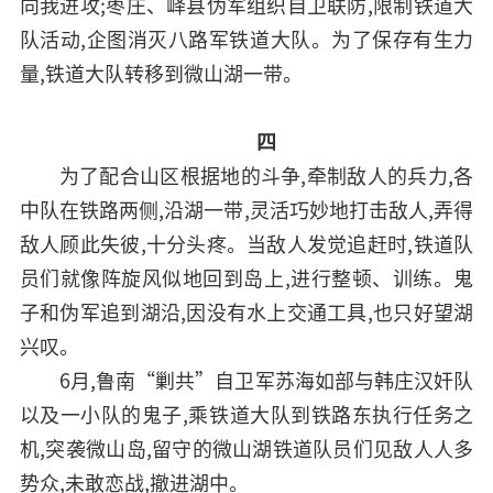
向我进攻;枣庄、峄县伪军组织自卫联防,限制铁道大
队活动,企图消灭八路军铁道大队。为了保存有生力
量,铁道大队转移到微山湖一带。
四
为了配合山区根据地的斗争,牵制敌人的兵力,各
中队在铁路两侧,沿湖一带,灵活巧妙地打击敌人,弄得
敌人顾此失彼,十分头疼。当敌人发觉追赶时,铁道队
员们就像阵旋风似地回到岛上,进行整顿、训练。鬼
子和伪军追到湖沿,因没有水上交通工具,也只好望湖
兴叹。
6月,鲁南“剿共”自卫军苏海如部与韩庄汉奸队
以及一小队的鬼子,乘铁道大队到铁路东执行任务之
机,突袭微山岛,留守的微山湖铁道队员们见敌人人多
势众,未敢恋战,撤进湖中。