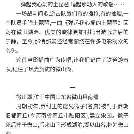
弹起我心爱的土琵琶,唱起那动人的歌谣……
一场战斗间歇,游击队员们有的插枪,有的抽烟,一
个队员手弹土琵琶,一曲《弹起我心爱的土琵琶》回
荡在微山湖畔。优美的旋律更加衬托出激战之后的
宁静。至今,那情那景还经常萦绕在许多电影观众的
心头。
这首电影插曲广为传唱,让我们记住了铁道游击
队,记住了风光旖旎的微山湖。
一
微山湖,位于中国山东省微山县南部。
周朝初年,商纣王的庶兄微子(名启)被封于商朝
旧都商丘(今河南省商丘市睢阳区),建立宋国。微子
死后葬于微山,后来山下形成湖泊,湖以山名,称为微山
湖。