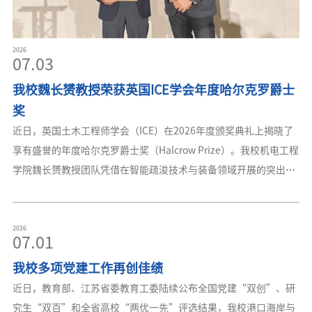
2026
07.03
我校魏长赟教授荣获英国ICE学会年度哈尔克罗爵士
奖
近日，英国土木工程师学会（ICE）在2026年度颁奖典礼上揭晓了
享有盛誉的年度哈尔克罗爵士奖（Halcrow Prize）。我校机电工程
学院魏长赟教授团队凭借在智能疏浚技术与装备领域开展的突出研
究斩获这一殊荣，成为该奖项自1960年设立以来首次授予中国科研
团队的获奖科研成果。英国ICE学会主席David Porter（右）为魏长
赟教授（左）颁奖获奖论文为2025年发表在ICE学会海洋工程领域
2026
07.01
权威期刊《Maritime Engineering》论文“ITCNet: long
我校多项党建工作再创佳绩
sequence time-series forecasting of underwater excavation sta
近日，教育部、江苏省委教育工委陆续公布全国党建“双创”、研
究生“双百”和全省高校“两优一先”评选结果，我校港口海岸与