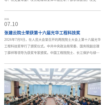
书记杨桂山围绕2026年人才引育和人事制度改革工作进展与举措作
专题报告，全面总结了2026年上半年人才引育、人事管理和人才服
务等方面的工作成效，系统分析了在人才引育数量、政策制度、长
2026
07.10
聘荣誉体系建设和人才分类评价等方面存在的短板，明确提出下一
张建云院士荣获第十六届光华工程科技奖
阶段人事人才重点任务。他指出，要坚持“十五五”人才队伍建设
与全年人才引育任务与目标相结合，以扩规模、优结构、提层次为
2026年7月9日，在人民大会堂召开的两院院士大会上第十六届光华
导向编制实施“十五五”师资队伍建设实施细则，以鲜明的主责绩
工程科技奖举行了颁奖仪式。中共中央政治局常委、国务院副总理
效导向深
丁薛祥等领导为获奖专家颁奖。中国工程院院士、长江保护与绿色
发展研究院院长张建云荣获第十六届光华工程科技奖。张建云长期
从事水文水资源、防汛减灾、气候变化影响、水生态保护领域科研
工作，主持国家防汛抗旱指挥系统工程设计建设，研发中国洪水预
报系统、大坝安全管理信息系统，构建全国气候变化影响评价系
统。在洪水预报理论研究及应用、气候变化对水文水资源影响评估
和适应对策、设计暴雨和设计洪水等方面取得突出创新成果。获国
家科技进步一等奖2项、二等奖5项。获全国先进工作者等荣誉。光
华工程科技奖是