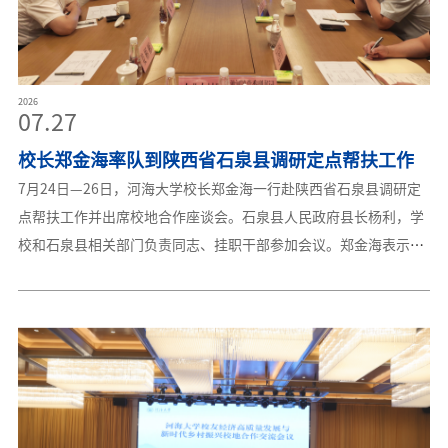
2026
07.27
校长郑金海率队到陕西省石泉县调研定点帮扶工作
7月24日—26日，河海大学校长郑金海一行赴陕西省石泉县调研定
点帮扶工作并出席校地合作座谈会。石泉县人民政府县长杨利，学
校和石泉县相关部门负责同志、挂职干部参加会议。郑金海表示，
学校治水兴邦办学使命与石泉汉江文脉同根同源，校地协同发展育
人，实现了双向共赢。今年是常态化精准帮扶全新开局之年，下一
步学校将紧扣石泉发展所需、立足高校资源所长，持续深化全方位
协作：稳步夯实教育扶智，常态化开展研学与干部师资培训；依托
水利专业优势助力抽水蓄能、汉江生态保护项目落地；联动校友企
业家资源赋能本土特色产业；持续擦亮文化共建品牌，以多元帮扶
举措全面助推石泉乡村振兴。杨利对河海大学十四年来全方位、多