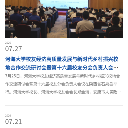
层次倾力帮扶致以
2026
07.27
河海大学校友经济高质量发展与新时代乡村振兴校
地合作交流研讨会暨第十六届校友分会负责人会议
举行
7月25日，河海大学校友经济高质量发展与新时代乡村振兴校地合
作交流研讨会暨第十六届校友分会负责人会议在陕西省石泉县举
行。河海大学校长、河海大学校友会会长郑金海，安康市人民政府
市长张小平出席活动并讲话，石泉县人民政府县长杨利致辞。郑金
海向长期鼎力支持校地协同的安康市委市政府、石泉县委县政府表
示衷心感谢，向参加会议的广大校友、携手开展组团帮扶的各兄弟
2026
07.21
高校表示热烈欢迎。他表示，河海大学始终把服务国家战略、投身
河海大学开展2026年暑期一线教职工慰问工作
乡村振兴作为义不容辞的政治责任，通过构建“五个一”全链条帮