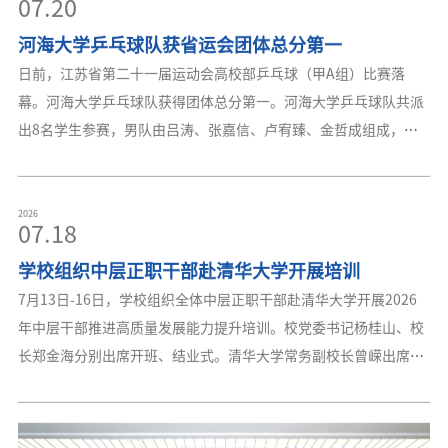
河海大学乒乓球队获省运会团体总分第一
日前，江苏省第二十一届运动会高校部乒乓球（甲A组）比赛落
幕。河海大学乒乓球队获得团体总分第一。河海大学乒乓球队共派
出8名学生参赛，男队由吕涛、张嘉信、卢宥臻、金哲成组成，女
队由陈美璇、赵艺尔、梁师语、柴可心组成。团体赛中，女队以小
组头名出线，淘汰赛阶段稳健发挥，勇夺冠军；男队以小组第二名
晋级，最终收获亚军。单项赛事中，男子单打、男子双打、混合双
2026
07.18
打均摘得金牌，女子单打包揽冠亚军，女子双打获得银牌。全队共
学校组织中层正职干部赴清华大学开展培训
斩获五金三银，以总分85分位居团体总分榜首。本次比赛由江苏省
教育厅、江苏省体育局主办，江苏省学校体育联合会、南京信息工
7月13日-16日，学校组织全体中层正职干部赴清华大学开展2026
程大学承办，共设男子团体、女子团体、男子单打、女子单打、男
年中层干部推进高质量发展能力提升培训。校党委书记杨桂山、校
子双打、女子双打、混
长郑金海分别出席开班、结业式。清华大学常务副校长曾嵘出席开
班式。开班式上，曾嵘首先致欢迎辞，并简要介绍了近年来清华大
学高质量推进中国特色世界一流大学建设的基本情况。杨桂山作开
班动员讲话。他指出，本次集中培训是进一步深化学校树立和践行