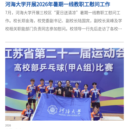
扶体系，为石泉县教育提质、生态治理、人才培育提供强力支撑。
7月，河海大学开展三校区“夏日送清凉”暑期一线教职工慰问工
此次校地合作交流研讨会的开展旨在搭建“学校—政府—校友—校
作。校长郑金海，校党委副书记、副校长陆国宾，副校长吴峰及学
友企业”四方对接平台
校相关职能部门负责同志参加慰问。校领导一行先后走访了各校区
门卫值班室、学生食堂、高压配电房、校医院、宿舍管理站、本科
招生录取现场及建设工地等关键保障与服务岗位。与坚守岗位的工
作人员亲切交流，细致询问暑期校园安保值守、后勤保障服务等各
项工作开展情况，叮嘱大家做好防暑降温，落实各项安全工作规
范，保障暑期校园平稳运行。教职工对学校的慰问表示感谢，纷纷
表示将不辜负学校的暖心关怀，坚守岗位、履职尽责，切实为学校
各项事业高质量发展保驾护航。
2026
07.20