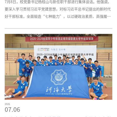
性、引领性海洋科技攻关，为推进国家海洋事业发展贡献力量。学
要深入学习贯彻习近平党建思想，对标习近平总书记提出的新时代
术委员会主任穆穆
好干部标准，全面锻造“七种能力”，以过硬政治素质、高强履职
本领、务实工作作风、清正廉洁底色，全力以赴推进学校“十五
五”各项规划落地见效，为建设世界一流特色研究型大学交出经得
起历史、师生检验的优异答卷。在听取新任职干部代表发言后，杨
桂山指出，“十五五”是学校重塑发展优势特色、增强发展能力韧
性、补齐发展短板弱项的关键期，如何将规划图变成实景图，关键
在人、关键在干部。作为承上启下的中坚力量，中层干部要始终把
勤学修德摆在突出位置，做到以学促行、以德配位，争做一名有能
力、有眼界、有格局、
2026
07.06
河海大学高水平足球队荣获2025-2026全国青少年校