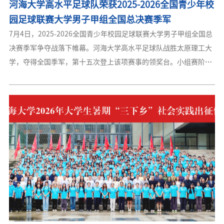
园足球联赛大学男子甲组全国总决赛季军
7月4日，2025-2026全国青少年校园足球联赛大学男子甲组全国总
决赛季军争夺战落下帷幕。河海大学高水平足球队战胜太原理工大
学，夺得全国季军，第十五次登上该项赛事的领奖台。小组赛阶
段，河海大学高水平足球队先后以3:0胜西北师范大学、3:1胜喀什
大学、0:0（点球4:2）胜广州体育学院，以三战全胜的战绩位列小
组榜首。淘汰赛阶段，凭借稳固防守和高效进攻，以2:0战胜湖南师
范大学、3:0完胜延边大学，成功锁定全国四强席位。半决赛对阵北
京理工大学，河海大学高水平足球队首回合客场1:3告负。次回合主
场背水一战，凭借上下半场各入一球以2:1取胜，但两回合总比分
3:4惜败，遗憾止步决赛。全队在雨中鏖战至最
2026