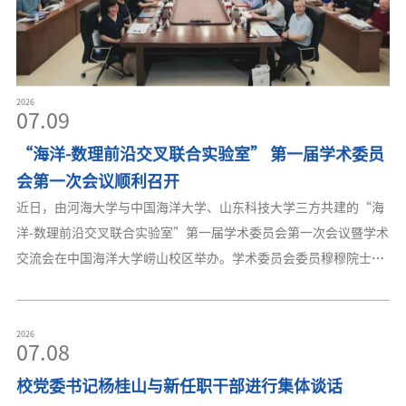
2026
07.09
“海洋-数理前沿交叉联合实验室” 第一届学术委员
会第一次会议顺利召开
近日，由河海大学与中国海洋大学、山东科技大学三方共建的“海
洋-数理前沿交叉联合实验室”第一届学术委员会第一次会议暨学术
交流会在中国海洋大学崂山校区举办。学术委员会委员穆穆院士、
沈佐伟院士、张人禾院士、陈松蹊院士、夏克青院士、曹臻院士、
李正祥院士、刘建亚院士、姚裕贵院士等12位专家出席会议。河海
大学副校长、实验室学术委员会委员宋翔洲在致辞中表示，河海大
2026
07.08
学与中国海洋大学有着深厚的合作渊源和基础，联合实验室要紧密
校党委书记杨桂山与新任职干部进行集体谈话
对接国家战略需求，紧紧围绕重大科学问题，发挥共建单位各自的
特色和优势，以优势带动特色、以特色反哺综合发展，为加强原创
7月8日，校党委书记杨桂山与新任职干部进行集体谈话。他强调，