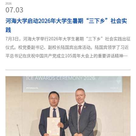
07.03
河海大学启动2026年大学生暑期“三下乡”社会实
践
7月3日，河海大学举行2026年大学生暑期“三下乡”社会实践出征
仪式。校党委副书记、副校长陆国宾出席活动。陆国宾领学了习近
平总书记在庆祝中国共产党成立105周年大会上的重要讲话精神，
希望同学们坚定不移听党话、跟党走，树立远大志向，勇担时代重
任，把个人追求融入党和国家事业，在新征程上跑好历史接力赛，
用青春铺路、让理想闪光。他勉励广大河海青年甘于“自找苦
吃”、在实践中厚植家国情怀，深研“真问题”、在实践中练就硬
核担当，严明纪律规矩、在实践中守牢安全底线。与会领导共同为
2026年暑期社会实践14个实践方向的团队代表授旗。暑期社会实践
学生代表和指导教师代表分别发言。学校相关部门负责人、各学院
党委副书记