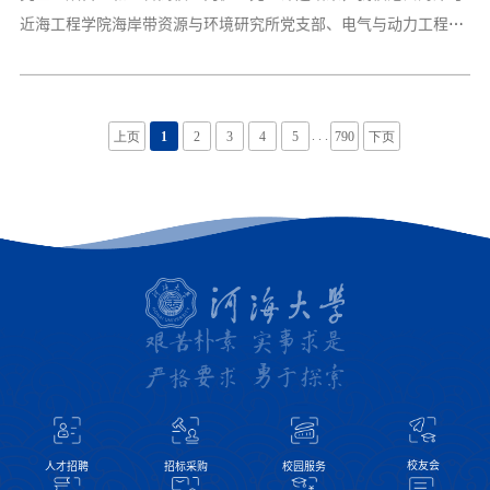
近海工程学院海岸带资源与环境研究所党支部、电气与动力工程学
院综合能源系统规划与运行课题组党支部、农业科学与工程学院农
业节水研究所研究生党支部等3个基层党组织入选全国党建工作样
板支部创建名单，博士生李昊入选全国高校百名研究生党员标兵创
建名单，水文水资源学院水文系第二党支部书记江善虎、港口海岸
. . .
上页
1
2
3
4
5
790
下页
与近海工程学院党员教师陶爱峰、电气与动力工程学院党委获江苏
高校“两优一先”表彰。近年来，学校党委聚焦中心大局和重点工
作，以任务为牵引，把抓党建的重心落到保障事业发展上来，推动
党建工作从“有形覆盖
校友会
人才招聘
招标采购
校园服务