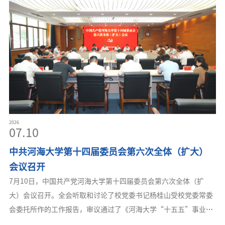
正确政绩观学习教育、确保实现学校“十五五”高质量发展开好
局、起好步的重要举措，旨在推动中层干部学习借鉴世界一流大学
建设经验，聚焦学校改革发展中的真问题开展行动学习，着力提升
干部专业化履职能力和和谋事成事本领。他强调，全体参训干部要
主动弥补知识
2026
07.10
中共河海大学第十四届委员会第六次全体（扩大）
会议召开
7月10日，中国共产党河海大学第十四届委员会第六次全体（扩
大）会议召开。全会听取和讨论了校党委书记杨桂山受校党委常委
会委托所作的工作报告，审议通过了《河海大学“十五五”事业发
展规划纲要》。杨桂山就《纲要（草案）》向全会作了说明。校党