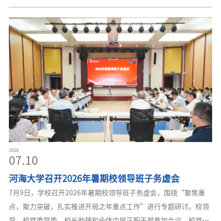
委委员出席会议。校纪委委员、中层正职干部、党外代表人士列席
会议。全会认为，2026年是“十五五”规划开局之年，也是学校开
创世界一流特色研究型大学建设新局面夯实基础、全面发力的关键
之年。半年来，校党委常委会全面贯彻落实党的二十大和二十届历
次全会精神，深度融入教育强国、科技强国、人才强国建设大局，
集中精力练好内功、做强自身，扎实开展树立和践行正确政绩观学
习教育，推动干部
2026
07.10
河海大学召开2026年暑期校领导班子务虚会
7月9日，学校召开2026年暑期校领导班子务虚会，围绕“聚焦重
点，聚力突破，扎实推进开局之年重点工作”进行专题研讨。校领
导、校党委常委、校长助理和全体中层正职干部参加会议。校党委