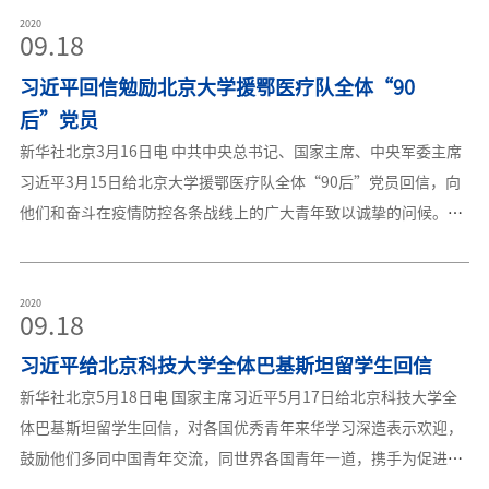
高校毕业生习近平给复旦大学青年师生党员回信勉励广大党员习近
这个关乎人类未来的问题有着共同关切，我对此很欣赏。 40多
2020
09.18
平致信祝贺哈尔滨工业大学建校100周年a习近平给北京科技大学全
年前，我在中国西部黄土高原上的一个小村庄劳动生活多年，当时
体巴基斯坦留学生回信习近平回信勉励北京大学援鄂医疗队全
习近平回信勉励北京大学援鄂医疗队全体“90
那个地区的生态环境曾因过度开发而受到严重破坏，老百姓生活也
体“90后”党员习近平回信勉励在首钢医院实习的西藏大学医学院
陷于贫困。我从那时起就认识到，人与自然是生命共同体，对自然
后”党员
学生习近平给
的伤害最终会伤及人类自己。我提出绿水青山就是金山银山，就是
新华社北京3月16日电 中共中央总书记、国家主席、中央军委主席
希望中国既加强自身生态文明建设，主动承担应对气候变化的国际
习近平3月15日给北京大学援鄂医疗队全体“90后”党员回信，向
责任，又同世界各国一道，努力呵护好全人类共同的地球家
他们和奋斗在疫情防控各条战线上的广大青年致以诚挚的问候。习
园。 同学们都是世界知名高校的博士生，期待你们在这方面积
近平在回信中表示，在新冠肺炎疫情防控斗争中，你们青年人同在
极作为，也欢迎你们继续关注中国发展，给我们多提一些好的建
一线英勇奋战的广大疫情防控人员一道，不畏艰险、冲锋在前、舍
议。中华人民共和国主席 习近平2020年1月6日 应对全球气候
生忘死，彰显了青春的蓬勃力量，交出了合格答卷。广大青年用行
2020
09.18
变化这一人类共同面临的挑战，一流大学有一流的担当。2019年1
动证明，新时代的中国青年是好样的，是堪当大任的！习近平指
月的世界经济论坛年会上，清华大学倡议并邀请多所世界著名高
习近平给北京科技大学全体巴基斯坦留学生回信
出，青年一代有理想、有本领、有担当，国家就有前途，民族就有
校，共商
希望。希望你们努力在为人民服务中茁壮成长、在艰苦奋斗中砥砺
新华社北京5月18日电 国家主席习近平5月17日给北京科技大学全
意志品质、在实践中增长工作本领，继续在救死扶伤的岗位上拼搏
体巴基斯坦留学生回信，对各国优秀青年来华学习深造表示欢迎，
奋战，带动广大青年不惧风雨、勇挑重担，让青春在党和人民最需
鼓励他们多同中国青年交流，同世界各国青年一道，携手为促进民
要的地方绽放绚丽之花。在这次抗击疫情的斗争中，以“90后”为