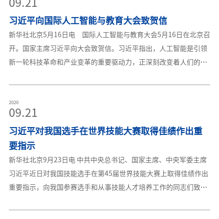
09.21
清华大学马克思主义学院退休教授林泰、中国人民大学马克思主义
这对发扬五四精神，激励全党全国各族人民特别是新时代中国青年
学院教授刘建军、复旦大学马克思主义学院高级讲师陈果、南京航
习近平向国际人工智能与教育大会致贺信
为全面建成小康社会、加快建设社会主义现代化国家、实现中华民
空航天大学马克思主义学院副教授徐川、新疆农业职业技术学院马
族伟大复兴的中国梦而奋斗，具有十分重大的意义。 青年朋友
新华社北京5月16日电 国际人工智能与教育大会5月16日在北京召
克思主义学
们、同志们！ 五四运动，爆发于民族危难之际，是一场以先进
开。国家主席习近平向大会致贺信。习近平指出，人工智能是引领
青年知识分子为先锋、广大人民群众参加的彻底反帝反封建的伟大
新一轮科技革命和产业变革的重要驱动力，正深刻改变着人们的生
爱国革命运动，是一场中国人民为拯救民族危亡、捍卫民族尊严、
产、生活、学习方式，推动人类社会迎来人机协同、跨界融合、共
凝聚民族力量而掀起的伟大社会革命运动，是一场传播新思想新文
创分享的智能时代。把握全球人工智能发展态势，找准突破口和主
化新知识的伟大思想启蒙运动和新文化运动，以磅礴之力鼓动了中
攻方向，培养大批具有创新能力和合作精神的人工智能高端人才，
2020
09.21
国人民和中华民族实现民族复兴的志向和信心。 五四运动，以
是教育的重要使命。习近平强调，中国高度重视人工智能对教育的
彻底反帝反封建的革命性、追求救国强国真理的进步性、各族各界
习近平对我国选手在世界技能大赛取得佳绩作出重
深刻影响，积极推动人工智能和教育深度融合，促进教育变革创
群众积极参与的广泛性，推动了中国社会进步，促进了马克思主义
新，充分发挥人工智能优势，加快发展伴随每个人一生的教育、平
要指示
在中国的
等面向每个人的教育、适合每个人的教育、更加开放灵活的教育。
新华社北京9月23日电 中共中央总书记、国家主席、中央军委主席
中国愿同世界各国一道，聚焦人工智能发展前沿问题，深入探讨人
习近平近日对我国技能选手在第45届世界技能大赛上取得佳绩作出
工智能快速发展条件下教育发展创新的思路和举措，凝聚共识、深
重要指示，向我国参赛选手和从事技能人才培养工作的同志们致以
化合作、扩大共享，携手推动构建人类命运共同体。来源：新华网
热烈祝贺。习近平强调，劳动者素质对一个国家、一个民族发展至
关重要。技术工人队伍是支撑中国制造、中国创造的重要基础，对