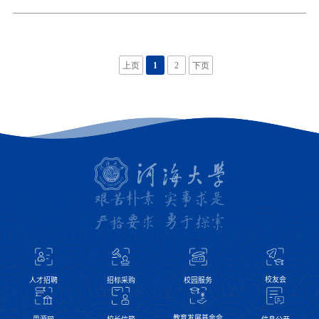
心相通、推动构建人类命运共同体贡献力量。习近平在回信中说，
代表的青年一代挺身而出、担当奉献，充分展现了新时代中国青年
得知你们到中国留学以来，既学到了丰富知识，也结识了不少中国
的精神风貌。在4.2万多名驰援湖北的医护人员中，就有1.2万多名
朋友，我为你们取得的成绩感到高兴。习近平指出，正如你们所感
是“90后”，其中相当一部分还是“95后”甚至“00后”。近日，
受到的，新冠肺炎疫情发生后，中国政府和学校始终关心在华外国
上页
1
2
下页
北京大学援鄂医疗队的34名“90后”党员给习近平总书记写信，汇
留学生生命安全和身体健康，为大家提供了全方位的帮助。生命至
报了在抗疫一线抢救生命的情况，表达了继续发挥党员
上，不管是中国人还是在华外国人员，中国政府和中国人民都一视
同仁予以关心和爱护。习近平表示，我了解到，在抗击疫情期间，
很多留学生通过各种方式为中国人民加油鼓劲。患难见真情。中国
将继续为所有在华外国留学生提供各种帮助。中国欢迎各国优秀青
年来华学习深造，也希望大家多了解中国、多向世界讲讲你们所看
到的中国，多同中国青年交流，同世界各国青年一道，携手为促进
民心相通、推动构建人类命运共同体贡献力量。北京科技大学现有
巴基斯坦留学生52人，其中49人为博士、硕士研究生。近日，他们
给习近平主席写信讲述了在中国留学的经历和感受，对学校在新冠
肺炎
校友会
人才招聘
招标采购
校园服务
教育发展基金会
思源网
信息公开