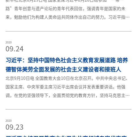
统一监管试点实施意见》《高等学校所属企业体制改革的指导意
路”青年创意与遗产论坛的青年代表回信，强调青年是国家的未
见》《企业职工基本养老保险基金中央调剂制度方案》《中央企业
来，勉励他们为构建人类命运共同体作出自己的努力。习近平指
领导人员管理规定》《关于加强和改进生活无着的流浪乞讨人员救
出，我提出“一带一路”倡议五年来，在各方共同努力下，共
助管理工作的意见》《关于改革完善医疗卫生行业综合监管制度的
建“一带一路”从理念转化为行动，从愿景转变为现实，取得了丰
指导意见》和《关于党的十八大以来有关改革任务分工调整的请
硕成果。这些成果的取得离不开各国青年积极响应和热情参与。习
2020
09.24
示》《党的十九大报告重要改革举措实施规划（2018—2022
近平强调，共建“一带一路”为中非合作注入了强劲动力。今年9
年）》。会议指出，高等学校所属企业体制改革，要坚持国有资产
习近平：坚持中国特色社会主义教育发展道路 培养
月，2018年中非合作论坛北京峰会即将召开。我将同非方领导人共
管理体制改
商新形势下中非友好合作发展大计。青年是国家的未来，中非青年
德智体美劳全面发展的社会主义建设者和接班人
是中非友好的未来。希望你们加强文化交流、心灵沟通，继续关注
北京9月10日电 全国教育大会10日在北京召开。中共中央总书记、
并积极参与共建“一带一路”，支持中非团结合作，同26亿中非人
国家主席、中央军委主席习近平出席会议并发表重要讲话。他强
民一道，为传承中非传统友谊作出贡献，为携手打造更加紧密的中
调，在党的坚强领导下，全面贯彻党的教育方针，坚持马克思主义
非命运共同体、构建人类命运共同体作出自己的努力。“一带一
指导地位，坚持中国特色社会主义教育发展道路，坚持社会主义办
路”青年创意与遗产论坛于今年5月在长沙和南京举办。来自51个
学方向，立足基本国情，遵循教育规律，坚持改革创新，以凝聚人
国家的73名青年代表参加了论坛。来自埃塞俄比亚的汉娜·格塔丘
心、完善人格、开发人力、培育人才、造福人民为工作目标，培养
2020
09.23
等同学在来信中向习近平主席汇报了自己参加论坛的感悟，并
德智体美劳全面发展的社会主义建设者和接班人，加快推进教育现
就“一带一路”建设、中非合作、中非青年交流等提出了看法和建