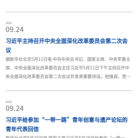
造，这是对大家辛勤劳动、无私奉献的褒奖，也是党和国家对劳动
者的关怀。 社会主义是干出来的，新时代也是干出来的。希望
你们珍惜荣誉、努力学习，在各自岗位上继续拼搏、再创佳绩，用
2020
09.24
你们的干劲、闯劲、钻劲鼓舞更多的人，激励广大劳动群众争做新
习近平主持召开中央全面深化改革委员会第二次会
时代的奋斗者。 我一直强调，劳动最光荣、劳动最崇高、劳动
最伟大、劳动最美丽。全社会都应该尊敬劳动模范、弘扬劳模精
议
神，让诚实劳动、勤勉工作蔚然成风。 值此“五一”国际劳动
据新华社北京5月11日电 中共中央总书记、国家主席、中央军委主
节之际，我向你们、向全国所有劳动模范、向全国广大劳动者，致
席、中央全面深化改革委员会主任习近平5月11日下午主持召开中
以节日的问候。习近平2018年4月30日来源：新华网
央全面深化改革委员会第二次会议并发表重要讲话。他强调，党的
十九届三中全会以来，中央和国家机关机构改革取得重大进展，要
注意边实践、边总结，把好经验运用好，周密组织地方机构改革，
使中央和地方机构改革在工作部署、组织实施上有机衔接、有序推
2020
09.24
进，确保深化党和国家机构改革取得全面胜利。中央全面深化改革
习近平给参加“一带一路”青年创意与遗产论坛的
委员会副主任王沪宁、韩正出席会议。会议审议通过了《关于地方
机构改革有关问题的指导意见》《关于加强国有企业资产负债约束
青年代表回信
的指导意见》《推进中央党政机关和事业单位经营性国有资产集中
新华社北京8月29日电 国家主席习近平8月28日给参加“一带一