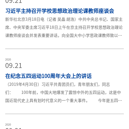
09.21
剧艺术中心一级演员奚美娟，中国美术家协会主席、中央美术学院
平希望同学们不负青春、不负韶华、不负时代，珍惜时光好好学
院长范迪安，中国疾控中心党委书记卢江，北京大学医学部常务副
习近平主持召开学校思想政治理论课教师座谈会
习，掌握知识本领，树立正确的世界观、人生观、价值观，系好人
主任、北京大学第三医院院长乔杰，北京体育大学中国体育政策研
生第一粒扣子，走好人生道路，为实现中华民族伟大复兴贡献聪明
新华社北京3月18日电（记者 吴晶 胡浩）中共中央总书记、国家主
究院执行院长
才智。来源：新华社“新华视点”微博
席、中央军委主席习近平18日上午在京主持召开学校思想政治理论
课教师座谈会并发表重要讲话，向全国大中小学思政课教师致以诚
挚的问候和崇高的敬意。他强调，办好思想政治理论课，最根本的
是要全面贯彻党的教育方针，解决好培养什么人、怎样培养人、为
谁培养人这个根本问题。新时代贯彻党的教育方针，要坚持马克思
2020
09.21
主义指导地位，贯彻新时代中国特色社会主义思想，坚持社会主义
在纪念五四运动100周年大会上的讲话
办学方向，落实立德树人的根本任务，坚持教育为人民服务、为中
国共产党治国理政服务、为巩固和发展中国特色社会主义制度服
（2019年4月30日）习近平共青团员们，青年朋友们，同志
务、为改革开放和社会主义现代化建设服务，扎根中国大地办教
们： 100年前，中国大地爆发了震惊中外的五四运动，这是中
育，同生产劳动和社会实践相结合，加快推进教育现代化、建设教
国近现代史上具有划时代意义的一个重大事件。 今年是五四运
育强国、办好人民满意的教育，努力培养担当民族复兴大任的时代
动100周年，也是中华人民共和国成立70周年。在这个具有特殊意
新人，培养德智体美劳全面发展的社会主义建设者和接班人。中共
义的历史时刻，我们在这里隆重集会，缅怀五四先驱崇高的爱国情
中央政治局常委、中央书记处书记王沪宁出席座谈会。座谈会上，
怀和革命精神，总结党和人民探索实现民族复兴道路的宝贵经验，
2020