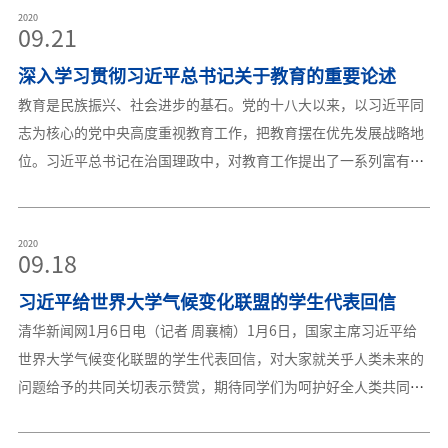
推动经济高质量发展具有重要作用。要健全技能人才培养、使用、
2020
09.21
评价、激励制度，大力发展技工教育，大规模开展职业技能培训，
深入学习贯彻习近平总书记关于教育的重要论述
加快培养大批高素质劳动者和技术技能人才。要在全社会弘扬精益
求精的工匠精神，激励广大青年走技能成才、技能报国之路。习近
教育是民族振兴、社会进步的基石。党的十八大以来，以习近平同
平指出，我国将举办2021年上海第46届世界技能大赛。要做好各项
志为核心的党中央高度重视教育工作，把教育摆在优先发展战略地
筹备和组织工作，加强同各国在技能领域的交流互鉴，展示我国职
位。习近平总书记在治国理政中，对教育工作提出了一系列富有创
业技能培训成就和水平，努力办成一届富有新意、影响广泛的世界
见的新理念新思想新观点，系统回答了一系列方向性、全局性、战
技能大赛。中共中央政治局常委、国务院总理李克强作出批示指
略性重大问题，形成了习近平总书记关于教育的重要论述，标志着
出，技能人才是国家的宝贵资源，是促进产业升级、推动高质量发
我们党对教育规律的认识达到了新高度，为推进新时代教育改革发
2020
09.18
展的重要支撑。要坚持以习近平新时代中国特色社会主义思想为指
展提供了强大思想武器。学习领会习近平总书记关于教育的重要论
导，贯彻党中央、国务院决策部署，更加重视技能人才培养，实施
习近平给世界大学气候变化联盟的学生代表回信
述，关键在于把握蕴含其中的精髓要义。从即日起，本站将开设深
好职业技能提升行动，紧扣需求发展现代职业教育、办好技工院
入学习贯彻习近平总书记关于教育的重要论述专栏，转载刊登教育
清华新闻网1月6日电（记者 周襄楠）1月6日，国家主席习近平给
校，完
部网站上关于习近平总书记关于教育的重要论述供广大师生学习体
世界大学气候变化联盟的学生代表回信，对大家就关乎人类未来的
会，敬请关注！习近平向全国广大教师和教育工作者致以节日祝贺
问题给予的共同关切表示赞赏，期待同学们为呵护好全人类共同的
和诚挚慰问习近平致信祝贺全国青联十三届全委会全国学联二十七
地球家园积极作为。回信全文如下：世界大学气候变化联盟的学生
大召开习近平对研究生教育工作作出重要指示习近平回信寄语广大
代表们： 很高兴收到来信。同学们来自不同国家，对气候变化