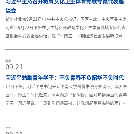
习近平主持召开教育文化卫生体育领域专家代表座
代化、建设教育强国、办好人民满意的教育。9月10日是我国第三
议。来源：新华
十四个教师节，习近平代表党中央，向全国广大教师和教育工作者
谈会
致以节日的热烈祝贺和诚挚问候。他强调，长期以来，广大教师贯
新华社北京9月22日电 中共中央总书记、国家主席、中央军委主席
彻党的教育方针，教书育人，呕心沥血，默默奉献，为国家发展和
习近平9月22日下午在京主持召开教育文化卫生体育领域专家代表
民族振兴作出了重大贡献。教师是人类灵魂的工程师，是人类文明
座谈会并发表重要讲话，就“十四五”时期经济社会发展听取意见
的传承者，承载着传播知识、传播思想、传播真理，塑造灵魂、塑
和建议。他强调，党和国家高度重视教育、文化、卫生、体育事业
造生命、塑造新人的时代重任。全党全社会要弘扬尊师重教的社会
发展，党的十八大以来党中央就此作出一系列战略部署，各级党委
风尚，努力提高教师政治地位、社会地位、职业地位，让广大教师
和政府要抓好落实工作，努力培养担当民族复兴大任的时代新人，
2020
09.21
享有应有的社会声望，在教书育人岗位上为党和人民事业作出新的
扎实推进社会主义文化建设，大力发展卫生健康事业，加快体育强
更大的贡献。李克强在会上讲话。汪洋、王沪宁、赵乐际、韩正出
习近平勉励青年学子：不负青春不负韶华不负时代
国建设，推动各项社会事业增添新动力、开创新局面，不断增强人
席会议。
民群众获得感、幸福感、安全感。中共中央政治局常委、中央书记
17日下午，习近平总书记来到湖南大学岳麓书院考察调研。离开校
处书记王沪宁，中共中央政治局常委、国务院副总理韩正出席座谈
园时，师生们闻讯赶来，高声向总书记问好。面对热情洋溢的青年
会。座谈会上，北京师范大学党委书记程建平，北京大学校长郝
学子，习近平说：“见到你们很高兴，让我想起岳麓书院的两句
平，天津大学冯骥才文学艺术研究院院长冯骥才，中国社会科学院
话：‘惟楚有材，于斯为盛’。真是人才济济啊！”他表示，“于
考古研究所所长陈星灿，中国文联副主席、中国戏剧家协会副主
斯为盛”首先指的是湖湘大地代有人才出，涌现出许多报效祖国的
席、天津青年京剧团艺委会主任孟广禄，中国文联副主席、上海话
栋梁之材。新时代是一个英雄辈出的时代，青年人正逢其时。习近
2020