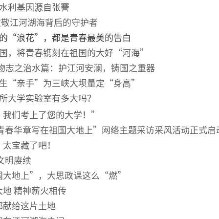
水利基因源自张謇
致敬江河湖海背后的守护者
的“浪花”，都是青春最美的告白
国，将青春镌刻在祖国的大好“河海”
人物志之治水篇：护江河安澜，铸国之重器
生“亲手”为三峡大坝量定“身高”
所大学实验室有多大吗？
，我们考上了您的大学！”
把青春华章写在祖国大地上”网络主题采访采风活动正式启
，太宝藏了吧！
文明赓续
国大地上”，大思政课这么“燃”
地 精神薪火相传
都献给这片土地