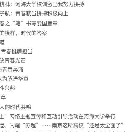
桃林：河海大学校训激励我努力拼搏
子航：青春就当拼搏积极向上
春之“笔”书写爱国篇章
的模样，时代的答案
道
，青春挺膺担当
绽放青春光芒
海青春奔涌
水为脉谱华章
奋斗兴邦
华章
人的时代共鸣
上”网络主题宣传和互动引导活动在河海大学举行
遗、闪耀“苏超”……南京这所高校“还是太全面了”