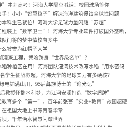
门神”冲刺高考！河海大学隔空喊话：校园球场等你
出手！小小“智慧粒子”解决海洋建筑侵蚀全球性问题
动本科生已就位！河海大学足球力量闪耀“苏超”
工程装上“数字卫士”！河海大学专业软件打破国外垄断
城队门将的梦中情校有多牛
什么被誉为红帽子大学
山湖灌溉工程，凭啥跻身“世界级名单”？
0水稻种植区在用！河海团队灌溉技术改写水稻“用水密码
8名学生征战苏超，河海大学的足球实力有多硬核？
绿电铺满山川，95后彝族博士的“追光记”
0后教授怀揣水利梦，为江河安澜打造“数字盾牌”
代教育多个“第一”，百年前张謇“实业+教育”救国超
，在祖国大地上书写青春华章
古坝，千年治水智慧闪耀世界