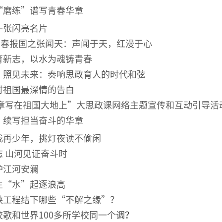
“磨练”谱写青春华章
一张闪亮
名片
海青春报国之张闻天：声闻于天，红漫于心
育新志，以水为魂铸青春
，照见未来：奏响思政育人的时代和弦
对祖国最深情的告白
华章写在祖国大地上”大思政课网络主题宣传和互动引导活
，续写担当奋斗的华章
我再少年，挑灯夜读不偷闲
 山河见证奋斗时
护江河安澜
生“水”起逐浪高
峡工程结下哪些“不解之缘”？
歌和世界100多所学校同一个调
？