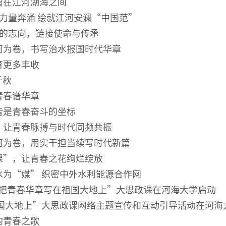
留在江河湖海之间
力量奔涌 绘就江河安澜“中国范”
春的志向，链接使命与传承
河为卷，书写治水报国时代华章
育更多丰收
千秋
青春谱华章
皆是青春奋斗的坐标
，让青春脉搏与时代同频共振
河为卷，用实干担当续写时代新篇
课”，让青春之花绚烂绽放
为“媒” 织密中外水利能源合作网
5“把青春华章写在祖国大地上”大思政课在河海大学启动
祖国大地上”大思政课网络主题宣传和互动引导活动在河海
的青春之歌