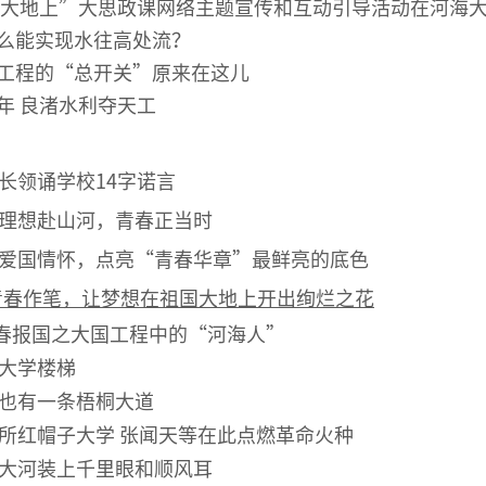
祖国大地上”大思政课网络主题宣传和互动引导活动在河海
么能实现水往高处流？
工程的“总开关”原来在这儿
年 良渚水利夺天工
长领诵学校14字诺言
理想赴山河，青春正当时
爱国情怀，点亮“青春华章”最鲜亮的底色
青春作笔，让梦想在祖国大地上开出绚烂之花
青春报国之大国工程中的“河海人”
大学楼梯
也有一条梧桐大道
所红帽子大学 张闻天等在此点燃革命火种
大河装上千里眼和顺风耳