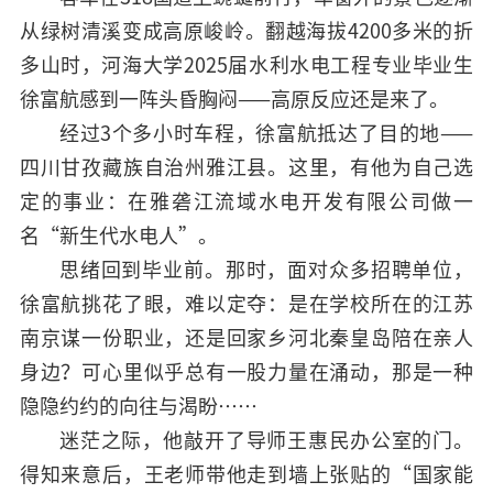
从绿树清溪变成高原峻岭。翻越海拔4200多米的折
多山时，河海大学2025届水利水电工程专业毕业生
徐富航感到一阵头昏胸闷——高原反应还是来了。
经过3个多小时车程，徐富航抵达了目的地——
四川甘孜藏族自治州雅江县。这里，有他为自己选
定的事业：在雅砻江流域水电开发有限公司做一
名“新生代水电人”。
思绪回到毕业前。那时，面对众多招聘单位，
徐富航挑花了眼，难以定夺：是在学校所在的江苏
南京谋一份职业，还是回家乡河北秦皇岛陪在亲人
身边？可心里似乎总有一股力量在涌动，那是一种
隐隐约约的向往与渴盼……
迷茫之际，他敲开了导师王惠民办公室的门。
得知来意后，王老师带他走到墙上张贴的“国家能