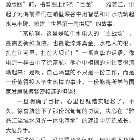
源版图”前，指着图上那条“巨龙”——雅砻江，讲
起了河海前辈们在峭壁深谷中用智慧和汗水浇筑起
水电丰碑、修建“世界第一高拱坝”的故事。
“富航啊，这里是咱们水电人的‘主战场’，
最需要新鲜血液，也最能淬炼真金。水电人的根，
扎在江河里，扎在大坝前！”一番真挚的话语，像
电流一样击中了徐富航。他心中模糊的向往变得清
晰起来：是啊，自己渴望的不只是一份工作，而是
一份值得投入毕生热情的事业，一份能将所学与国
家发展脉搏紧密相连的担当！
一旦明确了目标，心里也就踏实轻松了。不
久，徐富航签下了那份沉甸甸的协议，决心在“雅
砻江流域水风光一体化基地”的建设中历练成长、
大展身手。
抵达公司后，没来得及多休整，他就迫不及待