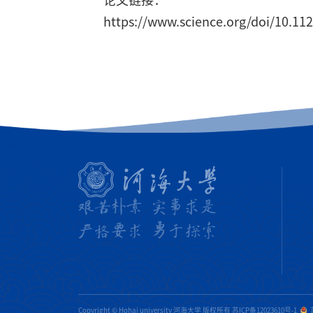
https://www.science.org/doi/10.11
Copyright © Hohai university 河海大学 版权所有
苏ICP备12023610号-1