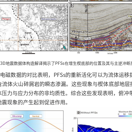
NZ3D地震数据体构造解译揭示了PFSs在增生楔底部的位置及其与主逆冲
地电磁数据的对比表明，PFSs的重新活化可以为流体运
含流体火山碎屑岩的瞬态渗漏。这些现象与楔体底部地层
压力与应力分布的非均质性。综合这些发现表明，俯冲带
地震现象的产生起到促进作用。