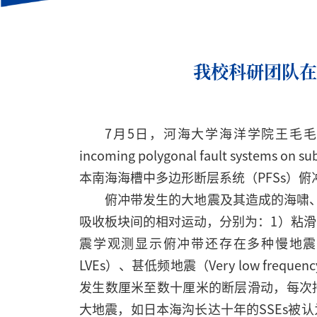
我校科研团队在《
7月5日，河海大学海洋学院王毛毛教授课
incoming polygonal fault system
本南海海槽中多边形断层系统（PFSs）俯
俯冲带发生的大地震及其造成的海啸
吸收板块间的相对运动，分别为：1）粘
震学观测显示俯冲带还存在多种慢地震类型，包括慢滑
LVEs）、甚低频地震（Very low freque
发生数厘米至数十厘米的断层滑动，每次
大地震，如日本海沟长达十年的SSEs被认