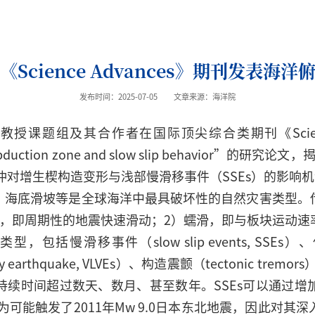
Science Advances》期刊发表海
发布时间：2025-07-05
文章来源：海洋院
题组及其合作者在国际顶尖综合类期刊《Science Adv
s on subduction zone and slow slip behavio
冲对增生楔构造变形与浅部慢滑移事件（SSEs）的影响
、海底滑坡等是全球海洋中最具破坏性的自然灾害类型。
滑，即周期性的地震快速滑动；2）蠕滑，即与板块运动速
移事件（slow slip events, SSEs）、低频地震（L
ncy earthquake, VLVEs）、构造震颤（tectonic 
持续时间超过数天、数月、甚至数年。SSEs可以通过增
为可能触发了2011年Mw 9.0日本东北地震，因此对