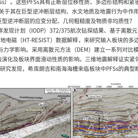
Ss）。这些PFSs具有正断层位移性质、多边形结构和
了关于其在巨型逆冲断层结构、水文地质及地震行为中作用
巨型逆冲断层的应变分配、几何粗糙度及物质非均质性？
计划（IODP）372/375航次钻探结果、基于离散元数
地电磁（HT-RESIST）数据解释，来研究输入板块的多
力学影响。采用离散元方法（DEM）建立一系列对比模
演化及板块界面滑动性质的影响。三维地震解释证实紧邻
研究发现，希库朗吉和南海海槽来临板块中PFSs的典型