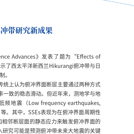
洋俯冲带研究新成果
ances》发表了题为“Effects of
r”的研究论文，揭示了西太平洋新西兰Hikurangi俯冲带与日
机制。
传统上认为俯冲界面断层主要通过两种方式
率一致的稳态滑动。但近年来，测地学与地
ow frequency earthquakes,
tremors）等。其中，SSEs表现为在俯冲界面周期性
加相邻断层面的静态应力来触发俯冲界面的
其深入研究可能是预测俯冲带未来大地震的关键